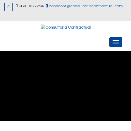
PBX 3677294
conscont@consultoriacontractual.com
Menu