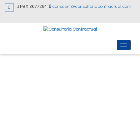
PBX 3677294
conscont@consultoriacontractual.com
Menu
NUESTROS
SERVICIOS