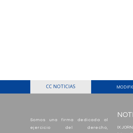
CC NOTICIAS
MODIFI
NOT
Somos una firma dedicada al
IX JORN
ejercicio del derecho,