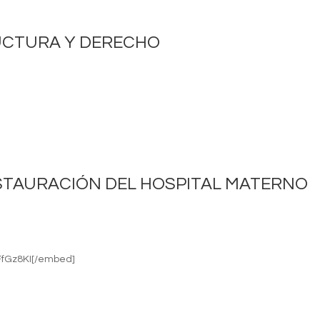
UCTURA Y DERECHO
STAURACIÓN DEL HOSPITAL MATERNO
FfGz8KI[/embed]