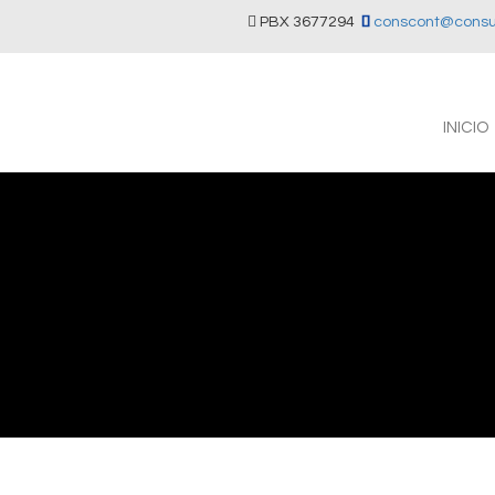
PBX 3677294
conscont@consul
INICIO